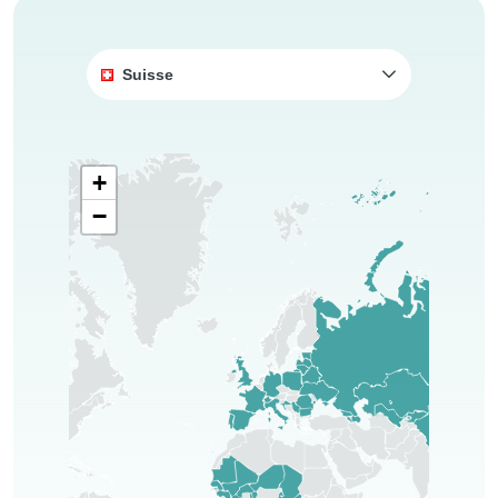
Suisse
+
−