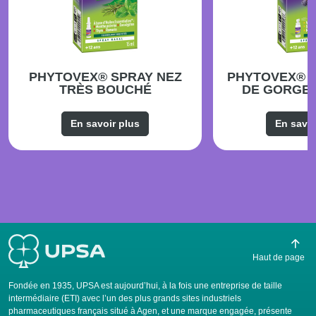
PHYTOVEX® SPRAY NEZ
PHYTOVEX® 
TRÈS BOUCHÉ
DE GORGE 
En savoir plus
En savoi
Haut de page
Fondée en 1935, UPSA est aujourd’hui, à la fois une entreprise de taille
intermédiaire (ETI) avec l’un des plus grands sites industriels
pharmaceutiques français situé à Agen, et une marque engagée, présente