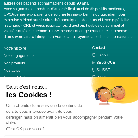
auprès des patients et pharmaciens depuis 90 ans.
Avec sa gamme de produits d’automédication et de dispositifs médicaux,
UPSA permet aux patients de soigner les maux bénins du quotidien. Son
expertise s’étend sur six aires thérapeutiques : douleurs et fièvre (spécialité
historique), ORL et voies respiratoires, digestion, troubles du sommeil et
vitalité, santé de la femme. UPSA incarne l’ancrage territorial et la défense
d’un savoir-faire « fabriqué en France » qui rayonne à l’échelle internationale.
Contact
Notre histoire
FRANCE
Nos engagements
BELGIQUE
Nos produits
SUISSE
Nos actus
ITALIE
Nous rejoindre
Nous suivre sur Linkedin
Institut UPSA de la Douleur
Mentions légales
Politique de confidentialité
Alerte tentative de fraude