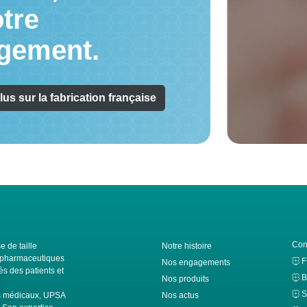
tre
gement.
lus sur la fabrication française
Con
e de taille
Notre histoire
ls pharmaceutiques
Nos engagements
s des patients et
B
Nos produits
S
fs médicaux, UPSA
Nos actus