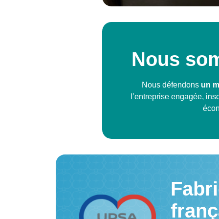
Nous som
Nous défendons
un m
l’entreprise engagée, inscr
écon
Fabri
fran