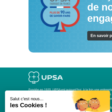
de no
enga
En savoir p
Fondée en 1935, UPSA est aujourd’hui, à la fois une entrepris
intermédiaire (ETI) avec l’un des plus grands sites industrie
français situé à Agen, et une marque engagée, présente auprè
pharmaciens depuis 90 ans.
Avec sa gamme de produits d’automédication et de dispositi