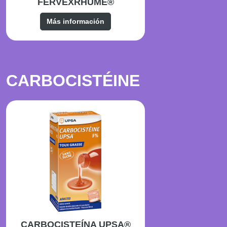
FERVEXRHUME®
Más información
CARBOCISTÉINE
CARBOCISTEÍNA UPSA®