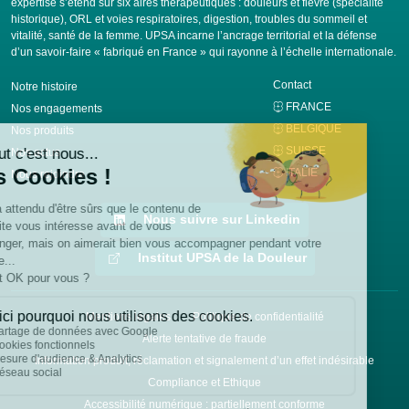
expertise s’étend sur six aires thérapeutiques : douleurs et fièvre (spécialité
historique), ORL et voies respiratoires, digestion, troubles du sommeil et
vitalité, santé de la femme. UPSA incarne l’ancrage territorial et la défense
d’un savoir-faire « fabriqué en France » qui rayonne à l’échelle internationale.
Contact
Notre histoire
FRANCE
Nos engagements
BELGIQUE
Nos produits
SUISSE
Nos actus
ITALIE
Nous rejoindre
Nous suivre sur Linkedin
Institut UPSA de la Douleur
Mentions légales
Politique de confidentialité
Alerte tentative de fraude
Information produit, réclamation et signalement d’un effet indésirable
Compliance et Ethique
Accessibilité numérique : partiellement conforme