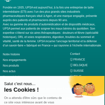
Fondée en 1935, UPSA est aujourd’hui, à la fois une entreprise de taille
intermédiaire (ETI) avec l’un des plus grands sites industriels
pharmaceutiques français situé à Agen, et une marque engagée, présente
auprès des patients et pharmaciens depuis 90 ans.
Avec sa gamme de produits d’automédication et de dispositifs médicaux,
UPSA permet aux patients de soigner les maux bénins du quotidien. Son
expertise s’étend sur six aires thérapeutiques : douleurs et fièvre (spécialité
historique), ORL et voies respiratoires, digestion, troubles du sommeil et
vitalité, santé de la femme. UPSA incarne l’ancrage territorial et la défense
d’un savoir-faire « fabriqué en France » qui rayonne à l’échelle internationale.
Contact
Notre histoire
FRANCE
Nos engagements
BELGIQUE
Nos produits
SUISSE
Nos actus
ITALIE
Nous rejoindre
Nous suivre sur Linkedin
Institut UPSA de la Douleur