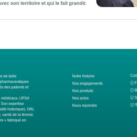
ec son territoire et qui le fait grandir.
Con
e de taille
Notre histoire
ls pharmaceutiques
Nos engagements
s des patients et
B
Nos produits
S
fs médicaux, UPSA
Nos actus
. Son expertise
I
Nous rejoindre
alité historique), ORL
té, santé de la femme.
ire « fabriqué en