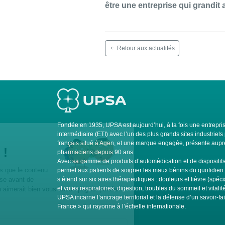
être une entreprise qui grandit av
Retour aux actualités
Fondée en 1935, UPSA est aujourd’hui, à la fois une entrepris
intermédiaire (ETI) avec l’un des plus grands sites industrie
français situé à Agen, et une marque engagée, présente auprè
pharmaciens depuis 90 ans.
Avec sa gamme de produits d’automédication et de dispositi
permet aux patients de soigner les maux bénins du quotidien
s’étend sur six aires thérapeutiques : douleurs et fièvre (spéci
et voies respiratoires, digestion, troubles du sommeil et vitali
UPSA incarne l’ancrage territorial et la défense d’un savoir-fa
France » qui rayonne à l’échelle internationale.