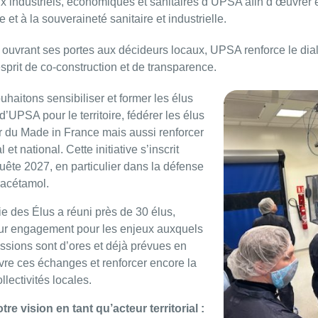
x industriels, économiques et sanitaires d’UPSA afin d’œuvre
ire et à la souveraineté sanitaire et industrielle.
 ouvrant ses portes aux décideurs locaux, UPSA renforce le dialo
 esprit de co-construction et de transparence.
haitons sensibiliser et former les élus
d’UPSA pour le territoire, fédérer les élus
ur du Made in France mais aussi renforcer
l et national. Cette initiative s’inscrit
ête 2027, en particulier dans la défense
racétamol.
e des Élus a réuni près de 30 élus,
leur engagement pour les enjeux auxquels
ssions sont d’ores et déjà prévues en
vre ces échanges et renforcer encore la
lectivités locales.
e vision en tant qu’acteur territorial :