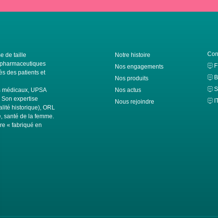
Con
e de taille
Notre histoire
ls pharmaceutiques
Nos engagements
s des patients et
B
Nos produits
S
fs médicaux, UPSA
Nos actus
. Son expertise
I
Nous rejoindre
alité historique), ORL
té, santé de la femme.
ire « fabriqué en