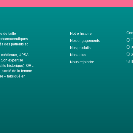
Con
e de taille
Notre histoire
ls pharmaceutiques
Nos engagements
s des patients et
B
Nos produits
S
fs médicaux, UPSA
Nos actus
. Son expertise
I
Nous rejoindre
alité historique), ORL
té, santé de la femme.
ire « fabriqué en