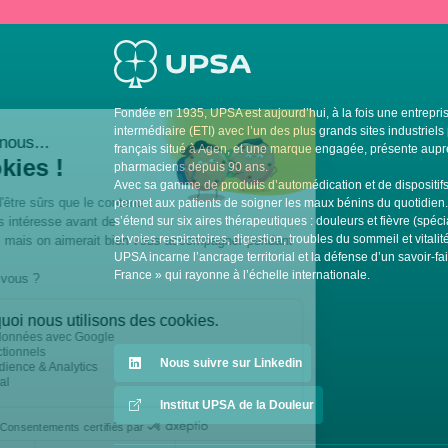
Fondée en 1935, UPSA est aujourd’hui, à la fois une entrepris
intermédiaire (ETI) avec l’un des plus grands sites industrie
français situé à Agen, et une marque engagée, présente auprè
pharmaciens depuis 90 ans.
Avec sa gamme de produits d’automédication et de dispositi
permet aux patients de soigner les maux bénins du quotidien
s’étend sur six aires thérapeutiques : douleurs et fièvre (spéci
et voies respiratoires, digestion, troubles du sommeil et vitali
UPSA incarne l’ancrage territorial et la défense d’un savoir-fa
France » qui rayonne à l’échelle internationale.
Nous suivre sur Linkedin
Institut UPSA de la Douleur