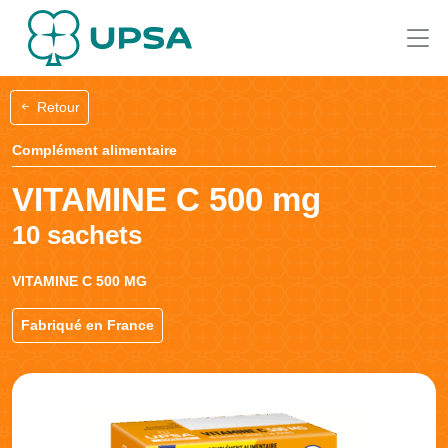
Retour
Complément alimentaire
VITAMINE C 500 mg
10 sachets
VITAMINE C 500 MG
Fabriqué en France