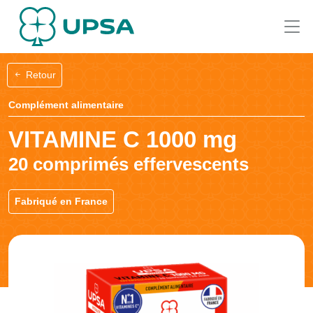
Retour
Complément alimentaire
VITAMINE C 1000 mg
20 comprimés effervescents
Fabriqué en France