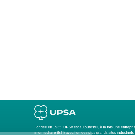
Fondée en 1935, UPSA est aujourd’hui, à la fois une entrepris
intermédiaire (ETI) avec l’un des plus grands sites industrie