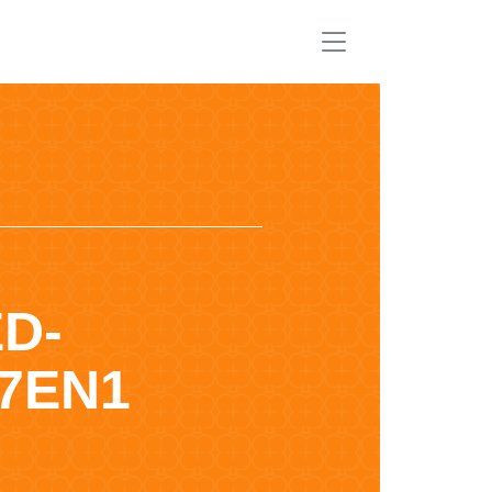
D-
7EN1