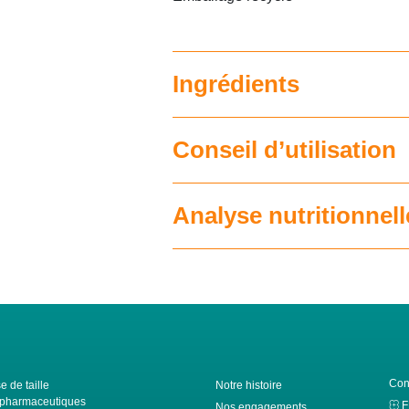
Ingrédients
Conseil d’utilisation
Analyse nutritionnell
Con
e de taille
Notre histoire
ls pharmaceutiques
Nos engagements