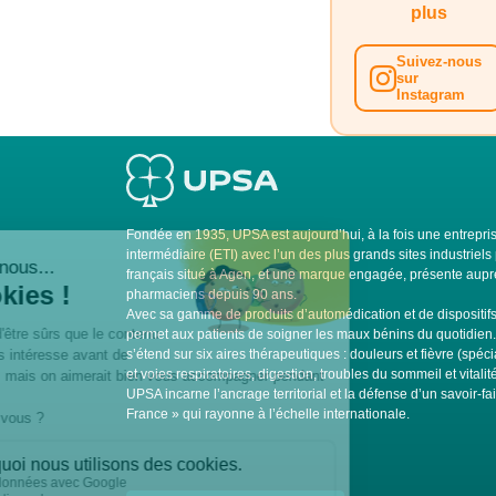
plus
Suivez-nous
sur
Instagram
Fondée en 1935, UPSA est aujourd’hui, à la fois une entrepris
intermédiaire (ETI) avec l’un des plus grands sites industrie
français situé à Agen, et une marque engagée, présente auprè
pharmaciens depuis 90 ans.
Avec sa gamme de produits d’automédication et de dispositi
permet aux patients de soigner les maux bénins du quotidien
s’étend sur six aires thérapeutiques : douleurs et fièvre (spéci
et voies respiratoires, digestion, troubles du sommeil et vitali
UPSA incarne l’ancrage territorial et la défense d’un savoir-fa
France » qui rayonne à l’échelle internationale.