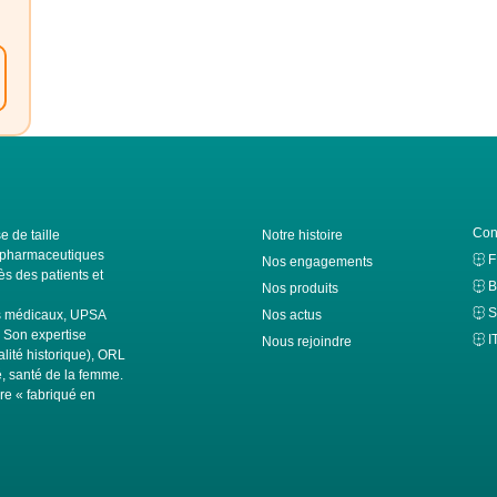
Con
e de taille
Notre histoire
ls pharmaceutiques
Nos engagements
s des patients et
B
Nos produits
S
fs médicaux, UPSA
Nos actus
. Son expertise
I
Nous rejoindre
alité historique), ORL
té, santé de la femme.
ire « fabriqué en