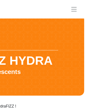
Z HYDRA
escents
draFIZZ !