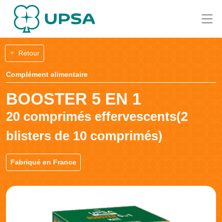
Retour
Complément alimentaire
BOOSTER 5 EN 1
20 comprimés effervescents(2
blisters de 10 comprimés)
Fabriqué en France