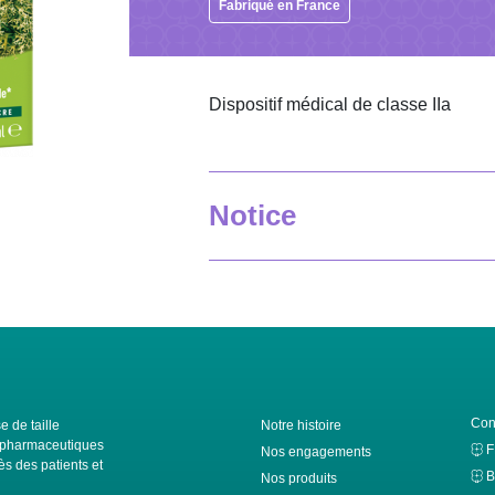
Fabriqué en France
Dispositif médical de classe IIa
Notice
Con
e de taille
Notre histoire
ls pharmaceutiques
Nos engagements
s des patients et
B
Nos produits