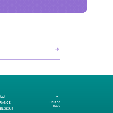
tact
Haut de
FRANCE
page
ELGIQUE