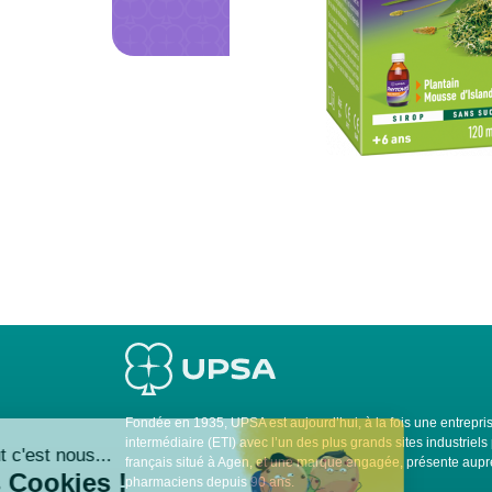
Fondée en 1935, UPSA est aujourd’hui, à la fois une entrepris
intermédiaire (ETI) avec l’un des plus grands sites industrie
français situé à Agen, et une marque engagée, présente auprè
pharmaciens depuis 90 ans.