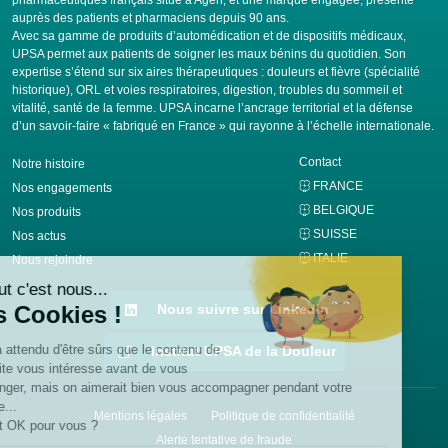
pharmaceutiques français situé à Agen, et une marque engagée, présente
auprès des patients et pharmaciens depuis 90 ans.
Avec sa gamme de produits d’automédication et de dispositifs médicaux,
UPSA permet aux patients de soigner les maux bénins du quotidien. Son
expertise s’étend sur six aires thérapeutiques : douleurs et fièvre (spécialité
historique), ORL et voies respiratoires, digestion, troubles du sommeil et
vitalité, santé de la femme. UPSA incarne l’ancrage territorial et la défense
d’un savoir-faire « fabriqué en France » qui rayonne à l’échelle internationale.
Contact
Notre histoire
FRANCE
Nos engagements
BELGIQUE
Nos produits
SUISSE
Nos actus
ITALIE
Nous rejoindre
Nous suivre sur Linkedin
Institut UPSA de la Douleur
Mentions légales
Politique de confidentialité
Alerte tentative de fraude