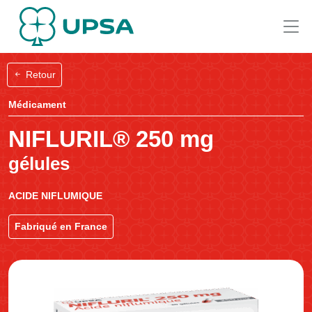
Retour
Médicament
NIFLURIL® 250 mg
gélules
ACIDE NIFLUMIQUE
Fabriqué en France