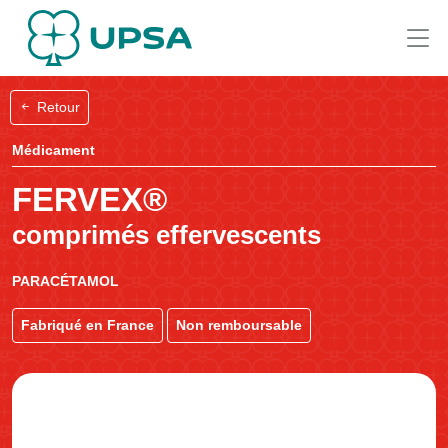
Retour
Médicament
FERVEX®
comprimés effervescents
PARACÉTAMOL
Fabriqué en France
Non remboursable