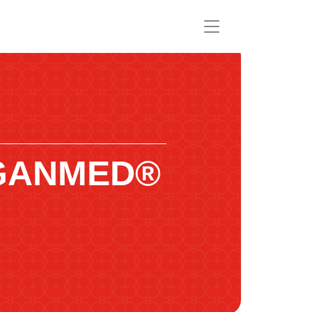
GANMED®