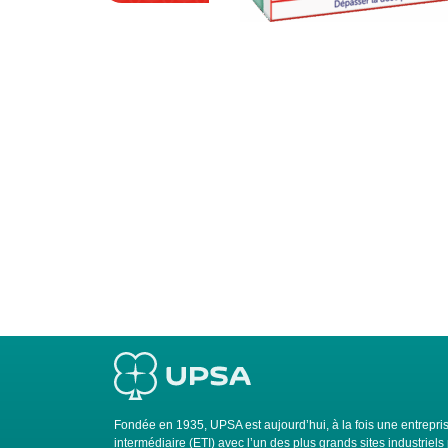
Fondée en 1935, UPSA est aujourd’hui, à la fois une entrepris
intermédiaire (ETI) avec l’un des plus grands sites industrie