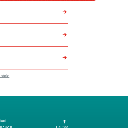
entale
tact
Haut de
FRANCE