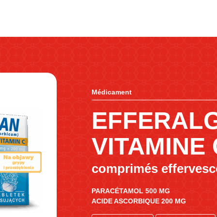
Médicament
EFFERAL
VITAMINE 
comprimés effervesc
PARACÉTAMOL 500 MG
ACIDE ASCORBIQUE 200 MG