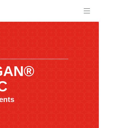
GAN®
C
ents