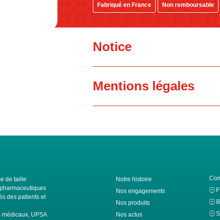
Fabriqué en France
Non remboursable
Notice
Mentions légales
Con
e de taille
Notre histoire
ls pharmaceutiques
Nos engagements
s des patients et
B
Nos produits
S
fs médicaux, UPSA
Nos actus