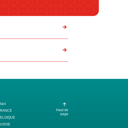
tact
Haut de
FRANCE
page
ELGIQUE
UISSE