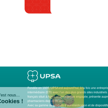
Fondée en 1935, UPSA est aujourd’hui, à la fois une entrepris
intermédiaire (ETI) avec l’un des plus grands sites industrie
français situé à Agen, et une marque engagée, présente auprè
pharmaciens depuis 90 ans.
Avec sa gamme de produits d’automédication et de dispositi