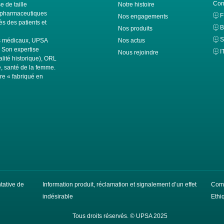
Con
e de taille
Notre histoire
ls pharmaceutiques
Nos engagements
s des patients et
B
Nos produits
S
fs médicaux, UPSA
Nos actus
. Son expertise
I
Nous rejoindre
alité historique), ORL
té, santé de la femme.
ire « fabriqué en
ntative de
Information produit, réclamation et signalement d’un effet
Comp
indésirable
Ethi
Tous droits réservés. © UPSA 2025