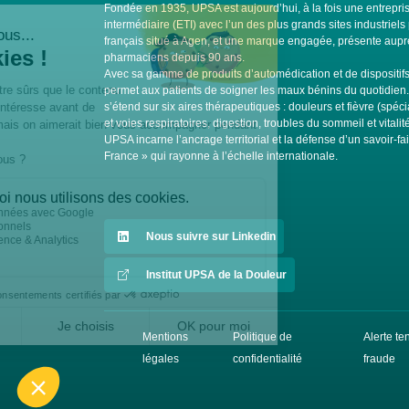
Fondée en 1935, UPSA est aujourd’hui, à la fois une entrepris
intermédiaire (ETI) avec l’un des plus grands sites industrie
français situé à Agen, et une marque engagée, présente auprè
pharmaciens depuis 90 ans.
Avec sa gamme de produits d’automédication et de dispositi
permet aux patients de soigner les maux bénins du quotidien
s’étend sur six aires thérapeutiques : douleurs et fièvre (spéci
et voies respiratoires, digestion, troubles du sommeil et vitali
UPSA incarne l’ancrage territorial et la défense d’un savoir-fa
France » qui rayonne à l’échelle internationale.
Nous suivre sur Linkedin
Institut UPSA de la Douleur
Mentions
Politique de
Alerte te
légales
confidentialité
fraude