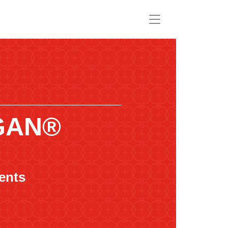
GAN®
ents