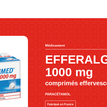
Médicament
EFFERAL
1000 mg
comprimés effervesc
PARACÉTAMOL
Fabriqué en France