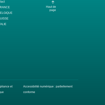
tact
Haut de
FRANCE
page
ELGIQUE
UISSE
TALIE
liance et
Accessibilité numérique : partiellement
que
conforme