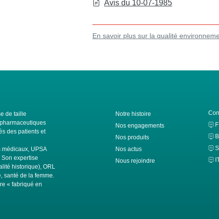
Avis du 10-07-1985
En savoir plus sur la qualité environnem
Con
e de taille
Notre histoire
ls pharmaceutiques
Nos engagements
s des patients et
B
Nos produits
S
fs médicaux, UPSA
Nos actus
. Son expertise
I
Nous rejoindre
alité historique), ORL
té, santé de la femme.
ire « fabriqué en