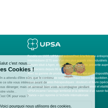
Fondée en 1935, UPSA est aujourd’hui, à la fois une entrepris
intermédiaire (ETI) avec l’un des plus grands sites industrie
français situé à Agen, et une marque engagée, présente auprè
pharmaciens depuis 90 ans.
Avec sa gamme de produits d’automédication et de dispositi
permet aux patients de soigner les maux bénins du quotidien
s’étend sur six aires thérapeutiques : douleurs et fièvre (spéci
et voies respiratoires, digestion, troubles du sommeil et vitali
UPSA incarne l’ancrage territorial et la défense d’un savoir-fa
France » qui rayonne à l’échelle internationale.