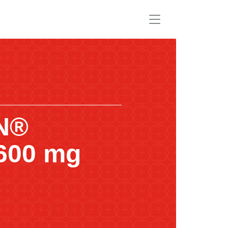
N®
600 mg