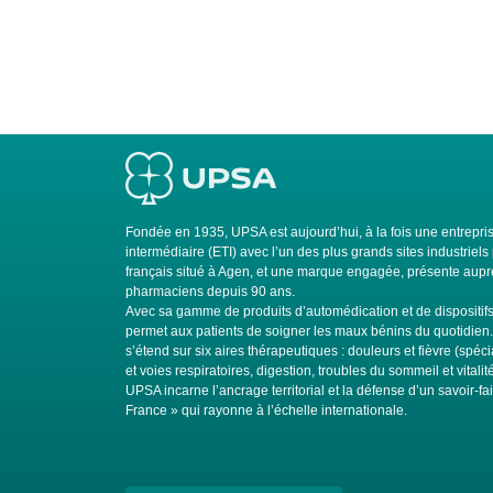
Fondée en 1935, UPSA est aujourd’hui, à la fois une entrepris
intermédiaire (ETI) avec l’un des plus grands sites industrie
français situé à Agen, et une marque engagée, présente auprè
pharmaciens depuis 90 ans.
Avec sa gamme de produits d’automédication et de dispositi
permet aux patients de soigner les maux bénins du quotidien
s’étend sur six aires thérapeutiques : douleurs et fièvre (spéci
et voies respiratoires, digestion, troubles du sommeil et vitali
UPSA incarne l’ancrage territorial et la défense d’un savoir-fa
France » qui rayonne à l’échelle internationale.