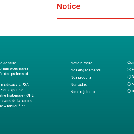
Notice
Con
e de taille
Notre histoire
ls pharmaceutiques
Nos engagements
s des patients et
B
Nos produits
S
fs médicaux, UPSA
Nos actus
. Son expertise
I
Nous rejoindre
alité historique), ORL
té, santé de la femme.
ire « fabriqué en