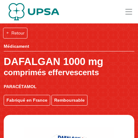
Retour
Médicament
DAFALGAN 1000 mg
comprimés effervescents
PARACÉTAMOL
Fabriqué en France
Remboursable