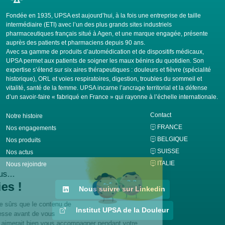
Fondée en 1935, UPSA est aujourd’hui, à la fois une entreprise de taille
intermédiaire (ETI) avec l’un des plus grands sites industriels
pharmaceutiques français situé à Agen, et une marque engagée, présente
auprès des patients et pharmaciens depuis 90 ans.
Avec sa gamme de produits d’automédication et de dispositifs médicaux,
UPSA permet aux patients de soigner les maux bénins du quotidien. Son
expertise s’étend sur six aires thérapeutiques : douleurs et fièvre (spécialité
historique), ORL et voies respiratoires, digestion, troubles du sommeil et
vitalité, santé de la femme. UPSA incarne l’ancrage territorial et la défense
d’un savoir-faire « fabriqué en France » qui rayonne à l’échelle internationale.
Contact
Notre histoire
FRANCE
Nos engagements
BELGIQUE
Nos produits
SUISSE
Nos actus
ITALIE
Nous rejoindre
Nous suivre sur Linkedin
Institut UPSA de la Douleur