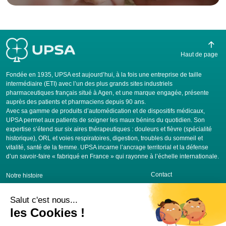
Haut de page
Fondée en 1935, UPSA est aujourd’hui, à la fois une entreprise de taille
intermédiaire (ETI) avec l’un des plus grands sites industriels
pharmaceutiques français situé à Agen, et une marque engagée, présente
auprès des patients et pharmaciens depuis 90 ans.
Avec sa gamme de produits d’automédication et de dispositifs médicaux,
UPSA permet aux patients de soigner les maux bénins du quotidien. Son
expertise s’étend sur six aires thérapeutiques : douleurs et fièvre (spécialité
historique), ORL et voies respiratoires, digestion, troubles du sommeil et
vitalité, santé de la femme. UPSA incarne l’ancrage territorial et la défense
d’un savoir-faire « fabriqué en France » qui rayonne à l’échelle internationale.
Contact
Notre histoire
FRANCE
Nos engagements
BELGIQUE
Nos produits
SUISSE
Nos actus
ITALIE
Nous rejoindre