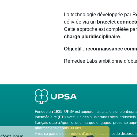
La technologie développée par 
délivrée via un
bracelet connect
Cette approche est complétée pa
charge pluridisciplinaire
.
Objectif : reconnaissance comm
Remedee Labs ambitionne d’obte
Fondée en 1935, UPSA est aujourd’hui, à la fois une entrepris
intermédiaire (ETI) avec l’un des plus grands sites industrie
français situé à Agen, et une marque engagée, présente auprè
pharmaciens depuis 90 ans.
Avec sa gamme de produits d’automédication et de dispositi