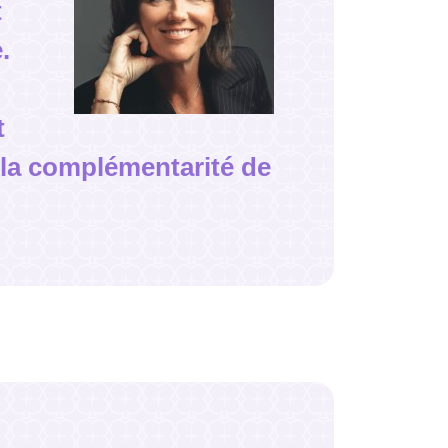
t
.
t
 la complémentarité de