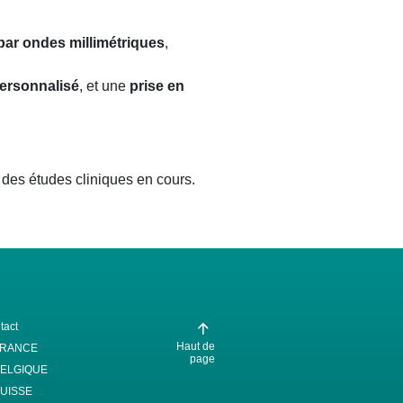
ar ondes millimétriques
,
rsonnalisé
, et une
prise en
 des études cliniques en cours.
tact
Haut de
FRANCE
page
ELGIQUE
UISSE