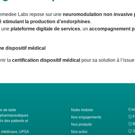
Remedee Labs repose sur une
neuromodulation non invasive p
é stimulant la production d’endorphines
.
r une
plateforme digitale de services
, un
accompagnement pe
e dispositif médical
nir la
certification dispositif médical
pour sa solution à l’issue
Con
e de taille
Notre histoire
ls pharmaceutiques
Nos engagements
s des patients et
B
Nos produits
S
fs médicaux, UPSA
Nos actus