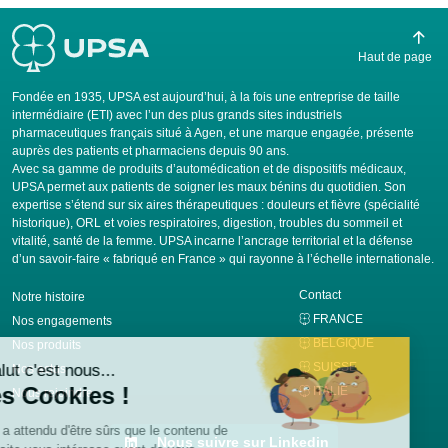
Haut de page
Fondée en 1935, UPSA est aujourd’hui, à la fois une entreprise de taille
intermédiaire (ETI) avec l’un des plus grands sites industriels
pharmaceutiques français situé à Agen, et une marque engagée, présente
auprès des patients et pharmaciens depuis 90 ans.
Avec sa gamme de produits d’automédication et de dispositifs médicaux,
UPSA permet aux patients de soigner les maux bénins du quotidien. Son
expertise s’étend sur six aires thérapeutiques : douleurs et fièvre (spécialité
historique), ORL et voies respiratoires, digestion, troubles du sommeil et
vitalité, santé de la femme. UPSA incarne l’ancrage territorial et la défense
d’un savoir-faire « fabriqué en France » qui rayonne à l’échelle internationale.
Contact
Notre histoire
FRANCE
Nos engagements
BELGIQUE
Nos produits
SUISSE
Nos actus
ITALIE
Nous rejoindre
Nous suivre sur Linkedin