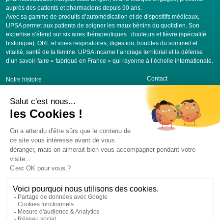
auprès des patients et pharmaciens depuis 90 ans.
Avec sa gamme de produits d’automédication et de dispositifs médicaux,
UPSA permet aux patients de soigner les maux bénins du quotidien. Son
expertise s’étend sur six aires thérapeutiques : douleurs et fièvre (spécialité
historique), ORL et voies respiratoires, digestion, troubles du sommeil et
vitalité, santé de la femme. UPSA incarne l’ancrage territorial et la défense
d’un savoir-faire « fabriqué en France » qui rayonne à l’échelle internationale.
Contact
Notre histoire
FRANCE
Nos engagements
BELGIQUE
Nos produits
SUISSE
Nos actus
ITALIE
Nous rejoindre
Nous suivre sur Linkedin
Institut UPSA de la Douleur
Mentions légales
Politique de confidentialité
Alerte tentative de fraude