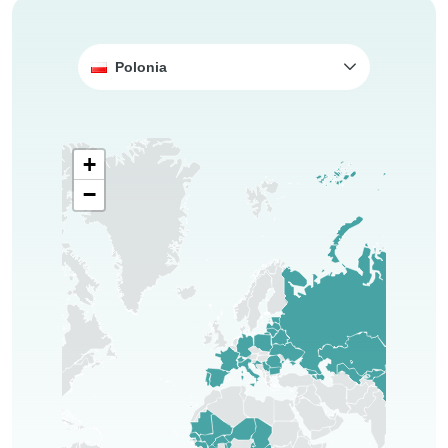
Polonia
+
−