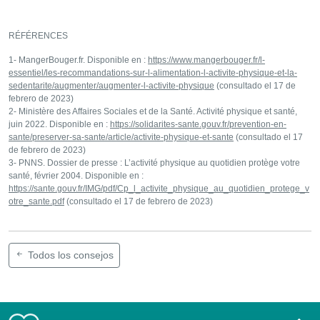
RÉFÉRENCES
1- MangerBouger.fr. Disponible en :
https://www.mangerbouger.fr/l-
essentiel/les-recommandations-sur-l-alimentation-l-activite-physique-et-la-
sedentarite/augmenter/augmenter-l-activite-physique
(consultado el 17 de
febrero de 2023)
2- Ministère des Affaires Sociales et de la Santé. Activité physique et santé,
juin 2022. Disponible en :
https://solidarites-sante.gouv.fr/prevention-en-
sante/preserver-sa-sante/article/activite-physique-et-sante
(consultado el 17
de febrero de 2023)
3- PNNS. Dossier de presse : L’activité physique au quotidien protège votre
santé, février 2004. Disponible en :
https://sante.gouv.fr/IMG/pdf/Cp_l_activite_physique_au_quotidien_protege_v
otre_sante.pdf
(consultado el 17 de febrero de 2023)
Todos los consejos