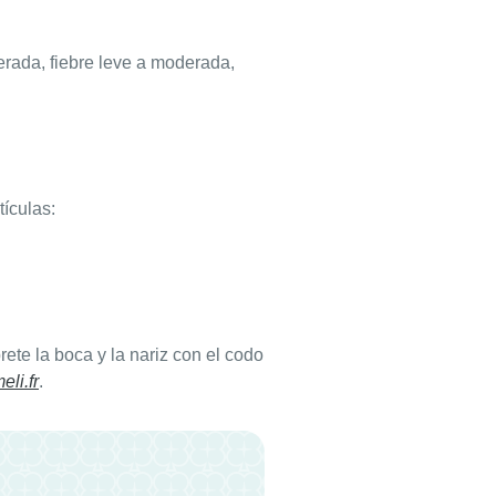
erada, fiebre leve a moderada,
tículas:
ete la boca y la nariz con el codo
eli.fr
.