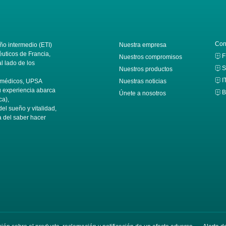
Con
o intermedio (ETI)
Nuestra empresa
éuticos de Francia,
F
Nuestros compromisos
 lado de los
S
Nuestros productos
I
s médicos, UPSA
Nuestras noticias
Su experiencia abarca
B
Únete a nosotros
ca),
del sueño y vitalidad,
a del saber hacer