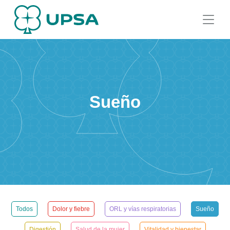
Sueño
Todos
Dolor y fiebre
ORL y vías respiratorias
Sueño
Digestión
Salud de la mujer
Vitalidad y bienestar