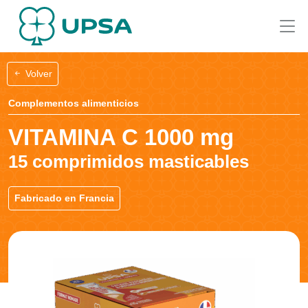
Volver
Complementos alimenticios
VITAMINA C 1000 mg
15 comprimidos masticables
Fabricado en Francia