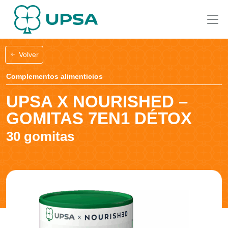
Volver
Complementos alimenticios
UPSA X NOURISHED –
GOMITAS 7EN1 DÉTOX
30 gomitas