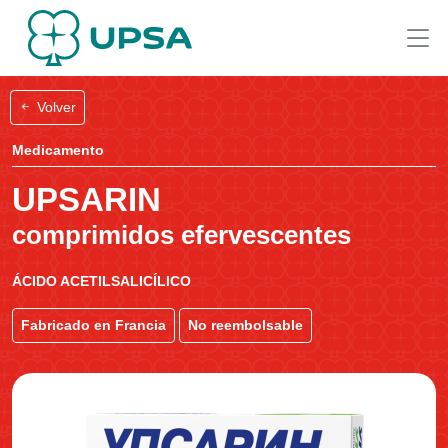
Volver
Medicamento
UPSARIN
comprimidos efervescentes
ÁCIDO ACETILSALICÍLICO
Fabricado en Francia
No reembolsable