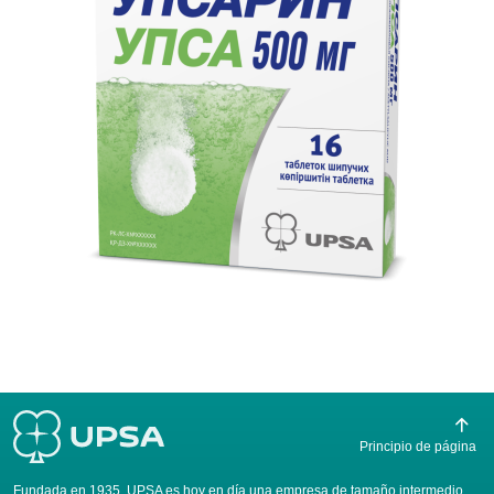
Principio de página
Fundada en 1935, UPSA es hoy en día una empresa de tamaño intermedio