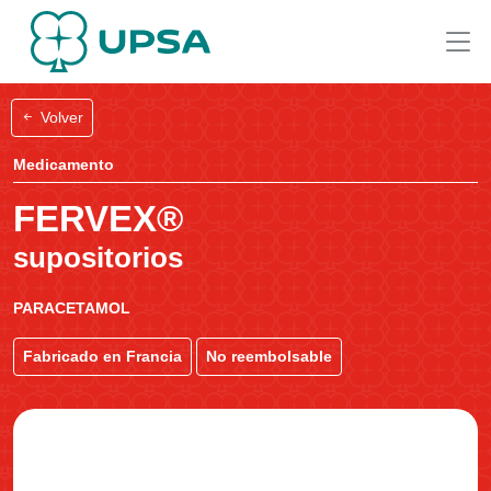
Volver
Medicamento
FERVEX®
supositorios
PARACETAMOL
Fabricado en Francia
No reembolsable