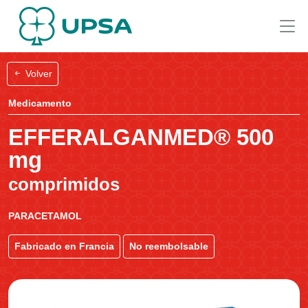
Volver
Medicamento
EFFERALGANMED® 500
mg
comprimidos
PARACETAMOL
Fabricado en Francia
No reembolsable