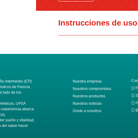
Instrucciones de uso
Con
o intermedio (ETI)
Nuestra empresa
éuticos de Francia,
F
Nuestros compromisos
 lado de los
S
Nuestros productos
I
s médicos, UPSA
Nuestras noticias
Su experiencia abarca
B
Únete a nosotros
ca),
del sueño y vitalidad,
a del saber hacer