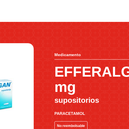
Medicamento
EFFERALG
mg
supositorios
PARACETAMOL
No reembolsable