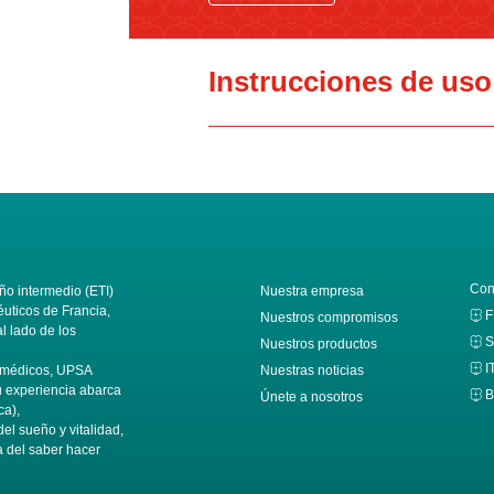
Instrucciones de uso
Con
o intermedio (ETI)
Nuestra empresa
éuticos de Francia,
F
Nuestros compromisos
 lado de los
S
Nuestros productos
I
s médicos, UPSA
Nuestras noticias
Su experiencia abarca
B
Únete a nosotros
ca),
del sueño y vitalidad,
a del saber hacer