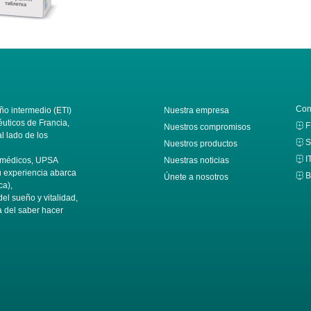
Con
o intermedio (ETI)
Nuestra empresa
éuticos de Francia,
F
Nuestros compromisos
 lado de los
S
Nuestros productos
I
s médicos, UPSA
Nuestras noticias
Su experiencia abarca
B
Únete a nosotros
ca),
del sueño y vitalidad,
a del saber hacer