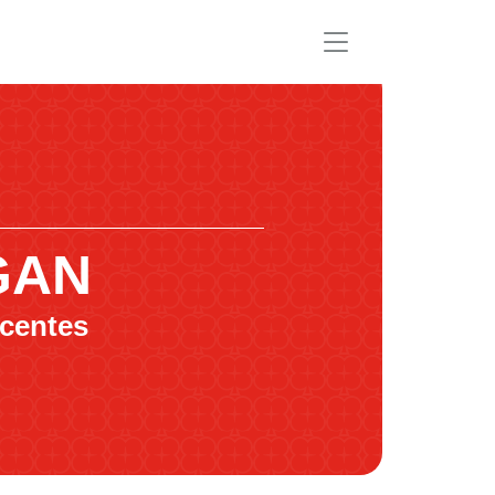
GAN
centes