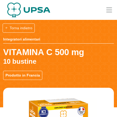
Torna indietro
Integratori alimentari
VITAMINA C 500 mg
10 bustine
Prodotto in Francia