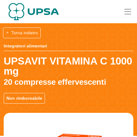
Torna indietro
Integratori alimentari
UPSAVIT VITAMINA C 1000
mg
20 compresse effervescenti
Non rimborsabile