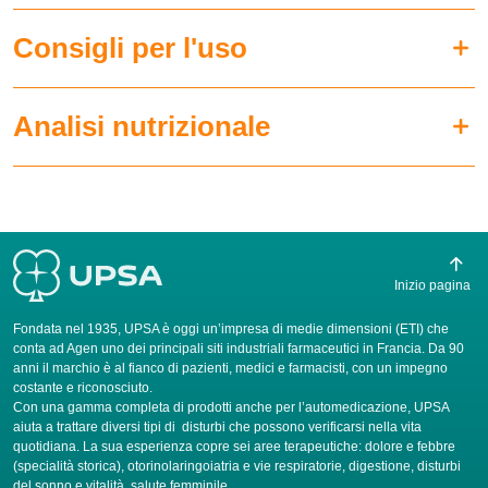
Consigli per l'uso
Analisi nutrizionale
Inizio pagina
Fondata nel 1935, UPSA è oggi un’impresa di medie dimensioni (ETI) che
conta ad Agen uno dei principali siti industriali farmaceutici in Francia. Da 90
anni il marchio è al fianco di pazienti, medici e farmacisti, con un impegno
costante e riconosciuto.
Con una gamma completa di prodotti anche per l’automedicazione, UPSA
aiuta a trattare diversi tipi di disturbi che possono verificarsi nella vita
quotidiana. La sua esperienza copre sei aree terapeutiche: dolore e febbre
(specialità storica), otorinolaringoiatria e vie respiratorie, digestione, disturbi
del sonno e vitalità, salute femminile.