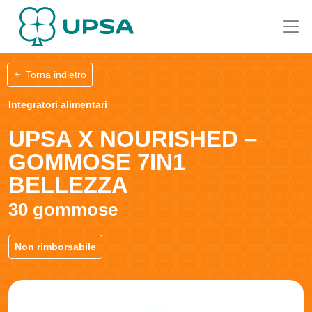
Torna indietro
Integratori alimentari
UPSA X NOURISHED –
GOMMOSE 7IN1
BELLEZZA
30 gommose
Non rimborsabile