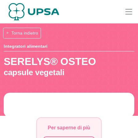
Torna indietro
Integratori alimentari
SERELYS® OSTEO
capsule vegetali
Per saperne di più