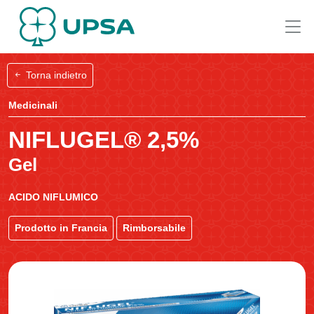
Torna indietro
Medicinali
NIFLUGEL® 2,5%
Gel
ACIDO NIFLUMICO
Prodotto in Francia
Rimborsabile