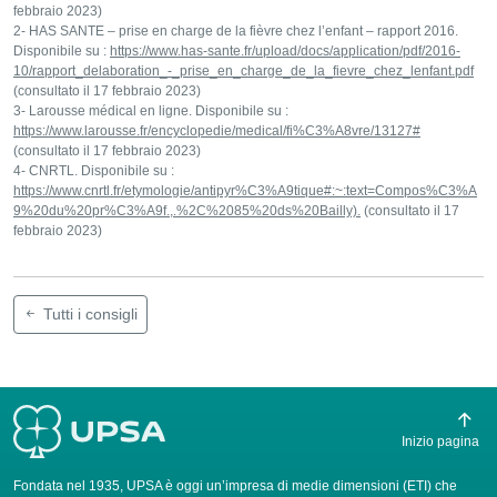
febbraio 2023)
2- HAS SANTE – prise en charge de la fièvre chez l’enfant – rapport 2016.
Disponibile su :
https://www.has-sante.fr/upload/docs/application/pdf/2016-
10/rapport_delaboration_-_prise_en_charge_de_la_fievre_chez_lenfant.pdf
(consultato il 17 febbraio 2023)
3- Larousse médical en ligne. Disponibile su :
https://www.larousse.fr/encyclopedie/medical/fi%C3%A8vre/13127#
(consultato il 17 febbraio 2023)
4- CNRTL. Disponibile su :
https://www.cnrtl.fr/etymologie/antipyr%C3%A9tique#:~:text=Compos%C3%A
9%20du%20pr%C3%A9f.,.%2C%2085%20ds%20Bailly).
(consultato il 17
febbraio 2023)
Tutti i consigli
Inizio pagina
Fondata nel 1935, UPSA è oggi un’impresa di medie dimensioni (ETI) che