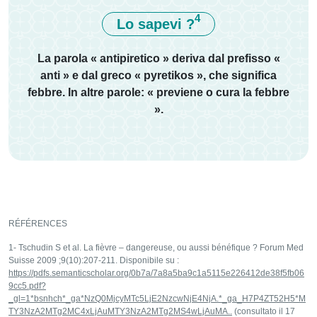
4
Lo sapevi ?
La parola « antipiretico » deriva dal prefisso «
anti » e dal greco « pyretikos », che significa
febbre. In altre parole: « previene o cura la febbre
».
RÉFÉRENCES
1- Tschudin S et al. La fièvre – dangereuse, ou aussi bénéfique ? Forum Med
Suisse 2009 ;9(10):207-211. Disponibile su :
https://pdfs.semanticscholar.org/0b7a/7a8a5ba9c1a5115e226412de38f5fb06
9cc5.pdf?
_gl=1*bsnhch*_ga*NzQ0MjcyMTc5LjE2NzcwNjE4NjA.*_ga_H7P4ZT52H5*M
TY3NzA2MTg2MC4xLjAuMTY3NzA2MTg2MS4wLjAuMA..
(consultato il 17