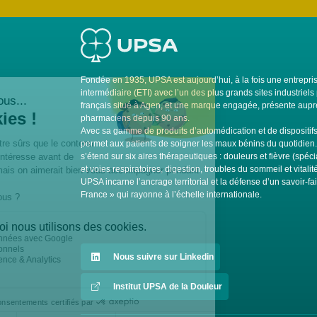
Fondée en 1935, UPSA est aujourd’hui, à la fois une entrepris
intermédiaire (ETI) avec l’un des plus grands sites industrie
français situé à Agen, et une marque engagée, présente auprè
pharmaciens depuis 90 ans.
Avec sa gamme de produits d’automédication et de dispositi
permet aux patients de soigner les maux bénins du quotidien
s’étend sur six aires thérapeutiques : douleurs et fièvre (spéci
et voies respiratoires, digestion, troubles du sommeil et vitali
UPSA incarne l’ancrage territorial et la défense d’un savoir-fa
France » qui rayonne à l’échelle internationale.
Nous suivre sur Linkedin
Institut UPSA de la Douleur