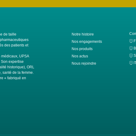
Con
e de taille
Notre histoire
ls pharmaceutiques
Nos engagements
s des patients et
B
Nos produits
S
fs médicaux, UPSA
Nos actus
. Son expertise
I
Nous rejoindre
alité historique), ORL
té, santé de la femme.
ire « fabriqué en