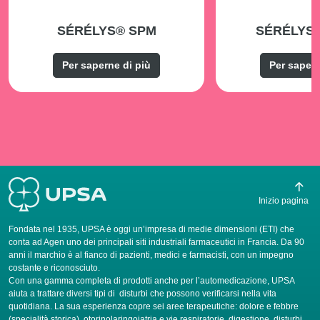
SÉRÉLYS® SPM
SÉRÉLYS
Per saperne di più
Per sapern
Inizio pagina
Fondata nel 1935, UPSA è oggi un’impresa di medie dimensioni (ETI) che
conta ad Agen uno dei principali siti industriali farmaceutici in Francia. Da 90
anni il marchio è al fianco di pazienti, medici e farmacisti, con un impegno
costante e riconosciuto.
Con una gamma completa di prodotti anche per l’automedicazione, UPSA
aiuta a trattare diversi tipi di disturbi che possono verificarsi nella vita
quotidiana. La sua esperienza copre sei aree terapeutiche: dolore e febbre
(specialità storica), otorinolaringoiatria e vie respiratorie, digestione, disturbi